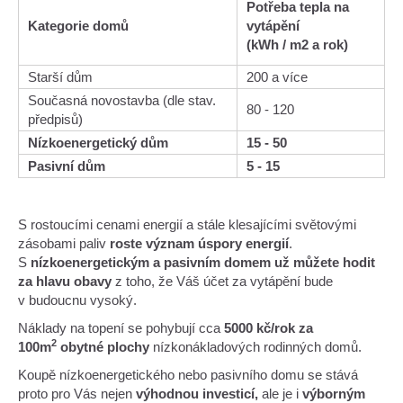
Potřeba tepla na
Kategorie domů
vytápění
(kWh / m2 a rok)
Starší dům
200 a více
Současná novostavba (dle stav.
80 - 120
předpisů)
Nízkoenergetický dům
15 - 50
Pasivní dům
5 - 15
S rostoucími cenami energií a stále klesajícími světovými
zásobami paliv
roste význam úspory energií
.
S
nízkoenergetickým a pasivním domem už můžete hodit
za hlavu obavy
z toho, že Váš účet za vytápění bude
v budoucnu vysoký.
Náklady na topení se pohybují cca
5000 kč/rok za
2
100m
obytné plochy
nízkonákladových rodinných domů.
Koupě nízkoenergetického nebo pasivního domu se stává
proto pro Vás nejen
výhodnou investicí,
ale je i
výborným